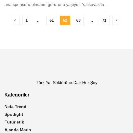
ana sponsoru olmanın gururunu yaşıyor. Yalıkavak’ta...
1
…
61
62
63
…
71
Türk Yat Sektörüne Dair Her Şey
Kategoriler
Neta Trend
Spotlight
Fütüristik
Ajanda Marin