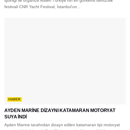
işbirliği ile organize edilen Türkiye’nin en görkemli denizcilik
festivali CNR Yacht Festival, İstanbul’un...
HABER
AYDEN MARİNE DİZAYNI KATAMARAN MOTORYAT
SUYA İNDİ
Ayden Marine tarafından dizayn edilen katamaran tipi motoryat