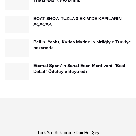
Tünelinde Bir Yolculuk
BOAT SHOW TUZLA 3 EKİM’DE KAPILARINI
AÇACAK
Bellini Yacht, Korlas Marine iş birliğiyle Türkiye
pazarında
Eternal Spark’ın Sanat Eseri Merdiveni ‘’Best
Detail’’ Ödülüyle Büyüledi
Türk Yat Sektörüne Dair Her Şey