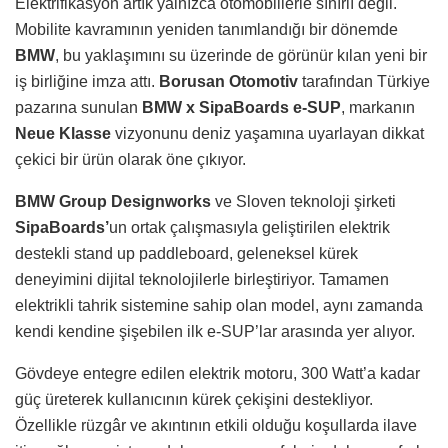
Elektrifikasyon artık yalnızca otomobillerle sınırlı değil.
Mobilite kavramının yeniden tanımlandığı bir dönemde
BMW
, bu yaklaşımını su üzerinde de görünür kılan yeni bir
iş birliğine imza attı.
Borusan Otomotiv
tarafından Türkiye
pazarına sunulan
BMW x SipaBoards e-SUP
, markanın
Neue Klasse
vizyonunu deniz yaşamına uyarlayan dikkat
çekici bir ürün olarak öne çıkıyor.
BMW Group Designworks
ve Sloven teknoloji şirketi
SipaBoards’
un ortak çalışmasıyla geliştirilen elektrik
destekli stand up paddleboard, geleneksel kürek
deneyimini dijital teknolojilerle birleştiriyor. Tamamen
elektrikli tahrik sistemine sahip olan model, aynı zamanda
kendi kendine şişebilen ilk e-SUP’lar arasında yer alıyor.
Gövdeye entegre edilen elektrik motoru, 300 Watt’a kadar
güç üreterek kullanıcının kürek çekişini destekliyor.
Özellikle rüzgâr ve akıntının etkili olduğu koşullarda ilave