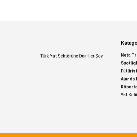
Kategor
Neta Tr
Türk Yat Sektörüne Dair Her Şey
Spotlig
Fütürist
Ajanda 
Röporta
Yat Kul