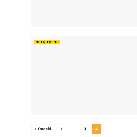
NETA TREND
Önceki
1
…
3
4