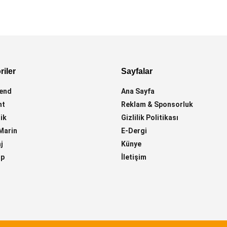
iler
Sayfalar
end
Ana Sayfa
ht
Reklam & Sponsorluk
ik
Gizlilik Politikası
Marin
E-Dergi
j
Künye
üp
İletişim