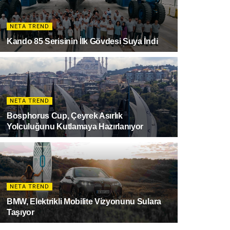
NETA TREND
Kando 85 Serisinin İlk Gövdesi Suya İndi
NETA TREND
Bosphorus Cup, Çeyrek Asırlık
Yolculuğunu Kutlamaya Hazırlanıyor
NETA TREND
BMW, Elektrikli Mobilite Vizyonunu Sulara
Taşıyor