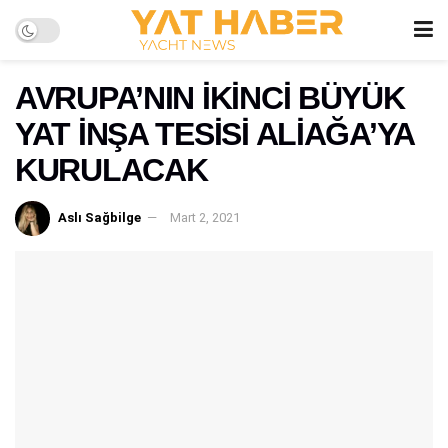
AVRUPA’NIN İKİNCİ BÜYÜK
YAT İNŞA TESİSİ ALİAĞA’YA
KURULACAK
Aslı Sağbilge
Mart 2, 2021