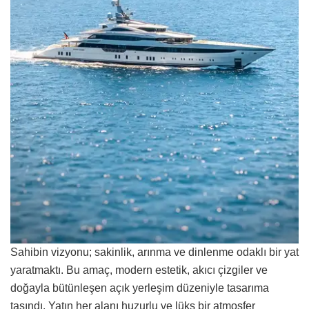
Sahibin vizyonu; sakinlik, arınma ve dinlenme odaklı bir yat
yaratmaktı. Bu amaç, modern estetik, akıcı çizgiler ve
doğayla bütünleşen açık yerleşim düzeniyle tasarıma
taşındı. Yatın her alanı huzurlu ve lüks bir atmosfer