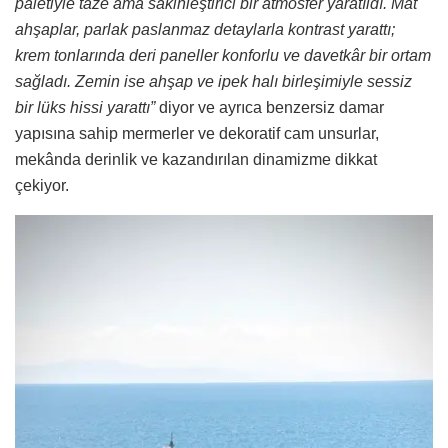
paletiyle taze ama sakinleştirici bir atmosfer yaratıldı. Mat
ahşaplar, parlak paslanmaz detaylarla kontrast yarattı;
krem tonlarında deri paneller konforlu ve davetkâr bir ortam
sağladı. Zemin ise ahşap ve ipek halı birleşimiyle sessiz
bir lüks hissi yarattı”
diyor ve ayrıca benzersiz damar
yapısına sahip mermerler ve dekoratif cam unsurlar,
mekânda derinlik ve kazandırılan dinamizme dikkat
çekiyor.