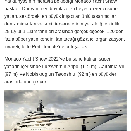
Yat dünyasının merakla beklediği Monaco Yacht Show
başladı. Dünyanın en büyük ve en heyecan verici süper
yatları, sektördeki en büyük inşacılar, ünlü tasarımcılar,
deniz mimarları ve tamir tersanelerinin yer aldığı etkinlik,
28 Eylül-1 Ekim tarihleri arasında gerçekleşecek. 120’den
fazla süper yatın kendini tanıtacağı göz alıcı organizasyon,
ziyaretçilerle Port Hercule’de buluşacak.
Monaco Yacht Show 2022’ye bu sene katılan süper
yatların içerisinde Lürssen’nin Ahpo, (115 m) Carinthia VII
(97 m) ve Nobiskrug’un Tatoosh’u (92m ) en büyükler
arasında öne çıkıyor.