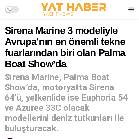
Sirena Marine 3 modeliyle
Avrupa’nın en önemli tekne
fuarlarından biri olan Palma
Boat Show’da
Sirena Marine, Palma Boat
Show’da, motoryatta Sirena
64’ü, yelkenlide ise Euphoria 54
ve Azuree 33C olacak
modellerini deniz tutkunları ile
buluşturacak.