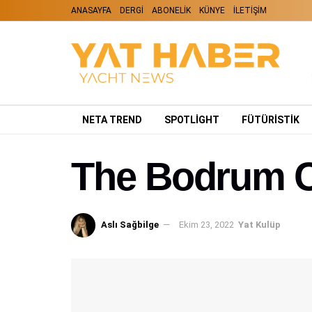
ANASAYFA
DERGİ
ABONELİK
KÜNYE
İLETİŞİM
NETA TREND
SPOTLIGHT
FÜTÜRİSTİK
The Bodrum C
Aslı Sağbilge
Ekim 23, 2022
Yat Kulüp