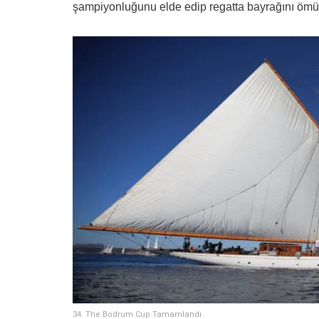
şampiyonluğunu elde edip regatta bayrağını ömür
34. The Bodrum Cup Tamamlandı