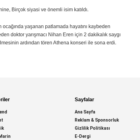
ne, Birçok siyasi ve önemli isim katıldı.
en ocağında yaşanan patlamada hayatını kaybeden
eden doktor yarışmacı Nihan Eren için 2 dakikalık saygı
lmesinin ardından tören Athena konseri ile sona erdi.
iler
Sayfalar
end
Ana Sayfa
ht
Reklam & Sponsorluk
ik
Gizlilik Politikası
Marin
E-Dergi