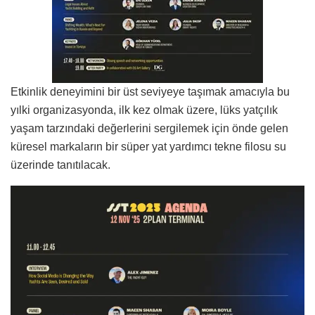
Etkinlik deneyimini bir üst seviyeye taşımak amacıyla bu
yılki organizasyonda, ilk kez olmak üzere, lüks yatçılık
yaşam tarzındaki değerlerini sergilemek için önde gelen
küresel markaların bir süper yat yardımcı tekne filosu su
üzerinde tanıtılacak.