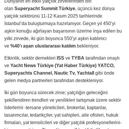
Dünyanın en etkili yatçılık zirvelerinden biri
olan
Superyacht Summit Türkiye
, üçüncü kez dünya
yatçılık sektörünü 11-12 Kasım 2025 tarihlerinde
İstanbul’da buluşturmaya hazırlanıyor. Geçen yıl 450’yi
aşkın konuğu ağırlayan başarısının üzerine inşa edilen bu
yılki zirvede, iki gün boyunca 550’yi aşkın katılımcı
ve
%40’ı aşan uluslararası katılım
bekleniyor.
Etkinlik, sektör dernekleri
ISS
ve
TYBA
tarafından onaylı
ve
Yacht News Türkiye (Yat Haber Türkiye)
YATCO,
Superyachts Channel, Nautic Tv, Yachtall
gibi önde
gelen medya partnerleri tarafından destekleniyor.
İki gün boyunca sürecek zirve; yatçılığın geleceğini
şekillendiren trendleri ve yenilikleri tartışmak üzere sektör
liderlerini -tersane yöneticileri, brokerlar, kaptanlar,
tasarımcılar, tedarikçiler, yat sahipleri, aile ofisleri, hukuk
firmaları, yat temsilcileri ve diğer yatçılık profesyonellerini-