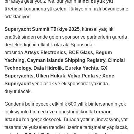
bir araya getiriyor. Zirve, dünyanın
ikinci büyük yat
üreticisi
konumuna yükselen Türkiye’nin hızlı büyümesine
odaklanıyor.
Superyacht Summit Türkiye
2025
, küresel yatçılık
endüstrisinden önde gelen sponsor ve partnerlerin gururla
desteklediği bir etkinlik olacak. Sponsorlar
arasında
Artsys Electronics, BCE Glass, Begum
Yachting, Cayman Islands Shipping Registry, Cimolai
Technology, Data Hidrolik, Eureka Yachts, GX
Superyachts, Ülken Hukuk, Volvo Penta
ve
Xone
Superyacht
yer alacak ve ek sponsorlar yakında
duyurulacak.
Gündemi belirleyecek etkinlik 600 yıllık bir tersanenin çok
fonksiyonlu bir merkeze dönüştüğü ikonik
Tersane
İstanbul
‘da gerçekleşecek. Burada yatırım, inovasyon, yat
tasarımı ve yükselen trendler üzerine tartışmalar yapılacak,