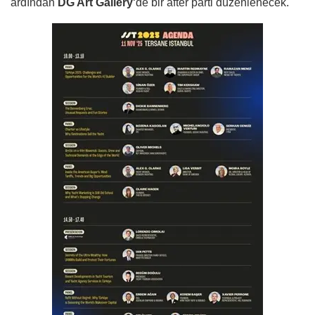
ardından
DG Art Gallery
‘de bir after parti düzenlenecek.