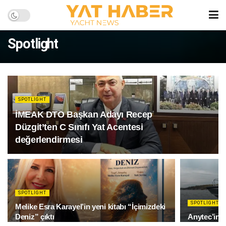
Spotlight
SPOTLIGHT
İMEAK DTO Başkan Adayı Recep
Düzgit’ten C Sınıfı Yat Acentesi
değerlendirmesi
SPOTLIGHT
SPOTLIGHT
Melike Esra Karayel’in yeni kitabı “İçimizdeki
Deniz” çıktı
Anytec’in Y