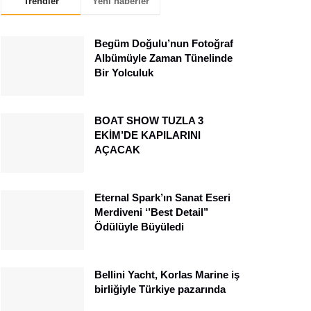
Trendler
Yeni haberler
Begüm Doğulu’nun Fotoğraf
Albümüyle Zaman Tünelinde
Bir Yolculuk
BOAT SHOW TUZLA 3
EKİM’DE KAPILARINI
AÇACAK
Eternal Spark’ın Sanat Eseri
Merdiveni ‘’Best Detail’’
Ödülüyle Büyüledi
Bellini Yacht, Korlas Marine iş
birliğiyle Türkiye pazarında