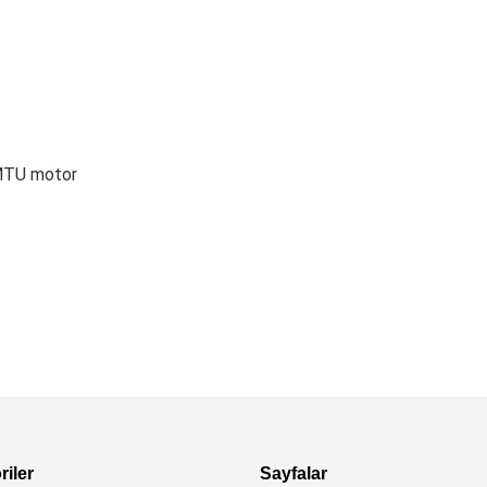
e MTU motor
iler
Sayfalar