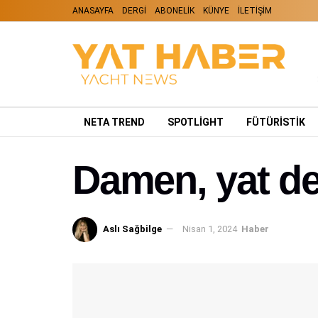
ANASAYFA
DERGİ
ABONELİK
KÜNYE
İLETİŞİM
NETA TREND
SPOTLIGHT
FÜTÜRİSTİK
Damen, yat des
Aslı Sağbilge
Nisan 1, 2024
Haber